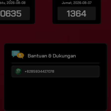
btu, 2026-08-08
Jumat, 2026-08-07
0635
1364
Bantuan & Dukungan
+6285934427078
LINE
ONLINE
ONLINE
ONLINE
ONLINE
O
LINE
ONLINE
ONLINE
ONLINE
ONLINE
O