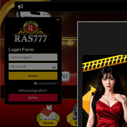
Login Form
Masuk
Lupa Kata Sandi ?
Belum punya akun?
Daftar
Home
Slot
Live Game