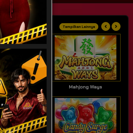
Tampilkan Lainnya
r Bang Bang 2
Mahjong Ways