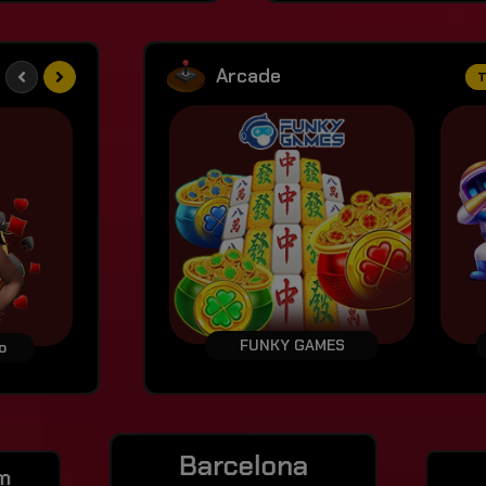
Arcade
T
FUNKY GAMES
o
ALLBET
MICROGA
Barcelona
m