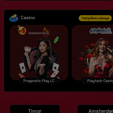
Casino
Tampilkan Lainnya
Pragmatic Play LC
Playtech Casin
Timor
Amsterda