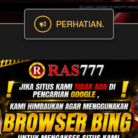
SELAMAT DATANG DI RAS777 | MOHON UNTUK MEL
PERHATIAN.
Casino
Sportsbook
Lottery
Poker