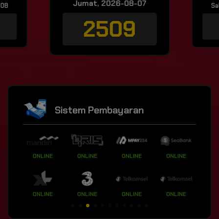
Jumat, 2026-08-07
-08
Sa
2509
Sistem Pembayaran
INE
ONLINE
ONLINE
ONLINE
ONLINE
ON
INE
ONLINE
ONLINE
ONLINE
ONLINE
ON