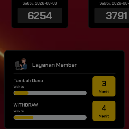
Sabtu, 2026-08-08
Sabtu, 2026-08
6254
3791
Layanan Member
Tambah Dana
3
Waktu
Menit
ONLINE
ONL
WITHDRAW
4
Waktu
ONLINE
ONL
Menit